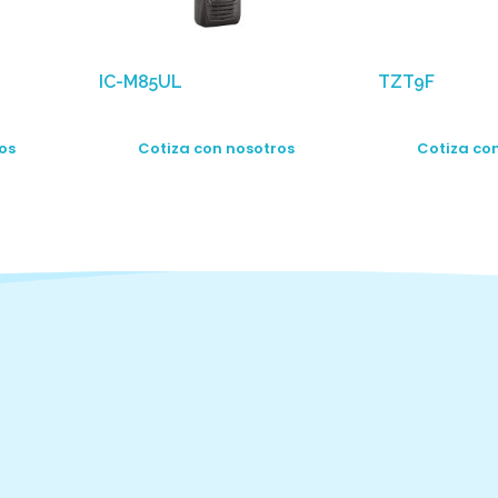
IC-M85UL
TZT9F
os
Cotiza con nosotros
Cotiza co