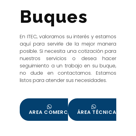
Buques
En ITEC, valoramos su interés y estamos
aquí para servirle de la mejor manera
posible. Si necesita una cotización para
nuestros servicios o desea hacer
seguimiento a un trabajo en su buque,
no dude en contactarnos. Estamos
listos para atender sus necesidades.
Nuestro equipo de profesionales estará
encantado de ayudarle y proporcionar
la información que necesita. Ya sea que
AREA COMERCIAL
ÁREA TÉCNICA
tenga consultas sobre nuestros
servicios, desee solicitar una cotización
o necesite hacer seguimiento a un