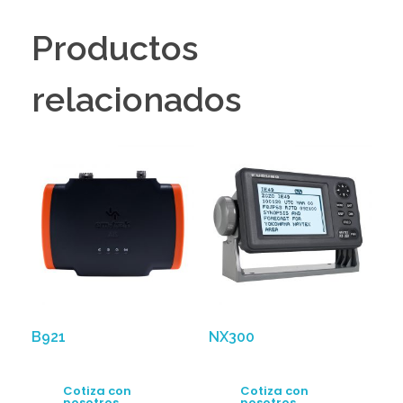
Productos
relacionados
B921
NX300
Cotiza con
Cotiza con
nosotros
nosotros