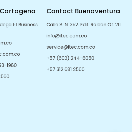
 Cartagena
Contact Buenaventura
dega 51 Business
Calle 8. N. 352. Edif. Roldan Of. 211
info@itec.com.co
om.co
service@itec.com.co
c.com.co
+57 (602) 244-6050
93-1980
+57 312 681 2560
 2560