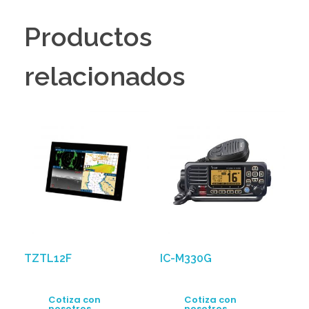
Productos
relacionados
TZTL12F
IC-M330G
Cotiza con
Cotiza con
nosotros
nosotros